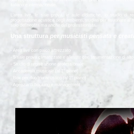
italiano e internazionale.
L’area live, le sale prova, le aule didattiche, lo studio di r
progettazione acustica degli ambienti, studiati per risuonare al
solo del neofita ma anche del professionista.
Una struttura
per musicisti pensata e creat
- Area live con palco attrezzato
- 5 sale prova climatizzate e allestite con strumentazione di alto 
- Studio di registrazione professionale
- Accademia musicale (al 1° piano)
- Box per duo/trio acustico (al 1° piano)
- Agenzia di booking e management