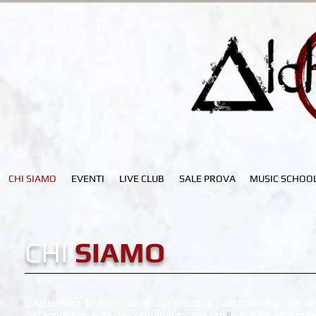
CHI SIAMO
EVENTI
LIVE CLUB
SALE PROVA
MUSIC SCHOO
CHI
SIAMO
L'Alchemica Music Club è una struttura polifunzionale che offr
dall’apprendimento dello strumento, alle prove in sale attrezzat