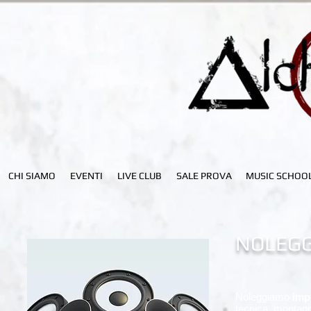
CHI SIAMO
EVENTI
LIVE CLUB
SALE PROVA
MUSIC SCHOO
NOLEGG
Noleggiamo
impi
tecnica, montag