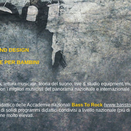
ND DESIGN
E PER BAMBINI
, lettura musicale, teoria del suono, live & studio equipment, m
con i migliori musicisti del panorama nazionale e internazionale
 didattico delle Accademie nazionali
Bass To Rock
(
www.bassto
di solidi programmi didattici condivisi a livello nazionale (più di 
ne molto elevati.