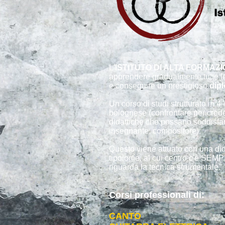
L'
ISTITUTO DI ALTA FORMA
apprendere gradualmente tutte le t
e conseguire un prestigioso
dip
Un corso di studi strutturato in 
bolognese (confrontare per credere
didattiche che possano soddisfare
insegnante, compositore).
Questo viene attuato con una dida
tipologie, al cui centro c'è SEM
riguarda la tecnica strumentale.
Corsi professionali di:
CANTO