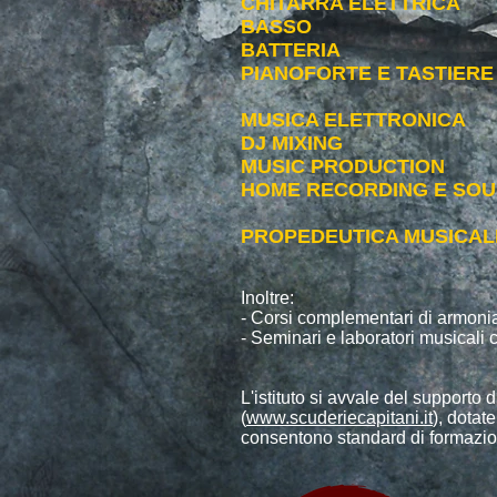
CHITARRA ELETTRICA
BASSO
BATTERIA
PIANOFORTE E TASTIERE
MUSICA ELETTRONICA
DJ MIXING
MUSIC PRODUCTION
HOME RECORDING E SOU
PROPEDEUTICA MUSICAL
Inoltre:
- Corsi complementari di armonia
- Seminari e laboratori musicali 
L'istituto si avvale del supporto
(
www.scuderiecapitani.it
),
dotate 
consentono standard di formazio