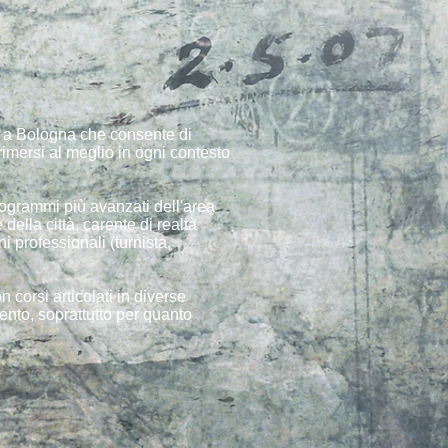
ca a Bologna che consente di
rimersi al meglio in ogni contesto
programmi più avanzati dell'area
della città, carente di realtà
 professionali (turnista,
 corsi articolati in diverse
nto, soprattutto per quanto