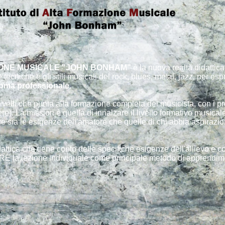
ZIONE MUSICALE "JOHN BONHAM"
è la nuova realtà didatti
ecniche e gli stili musicali del rock, blues, metal, jazz, per esp
loma professionale.
4 livelli che punta alla formazione completa del musicista, con i 
). La mission è quella di innalzare il livello formativo musicale 
 sia le esigenze dell'amatore che quelle di chi abbia aspirazioni
ttica che tiene conto delle specifiche esigenze dell'allievo e con
PRE la lezione individuale come principale metodo di apprendime